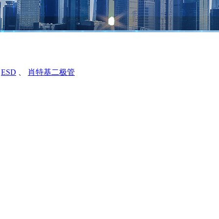
、
ESD
、
肖特基二极管