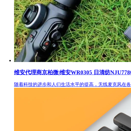
维安代理商京柏微|维安WR0305 日清纺NJU778
随着科技的进步和人们生活水平的提高，无线麦克风在各