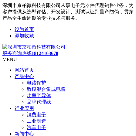
深圳市京柏微科技有限公司从事电子元器件代理销售业务，为
客户提供从选型评估、开发设计、测试认证到量产防伪，贯穿
产品全生命周期的专业技术与服务。
设为首页
添加收藏
服务咨询热线
18124163678
MENU
网站首页
产品中心
电路保护
数模混合集成电路
功率半导体
品牌代理线
行业应用
消费电子
工业制造
汽车电子
新闻中心