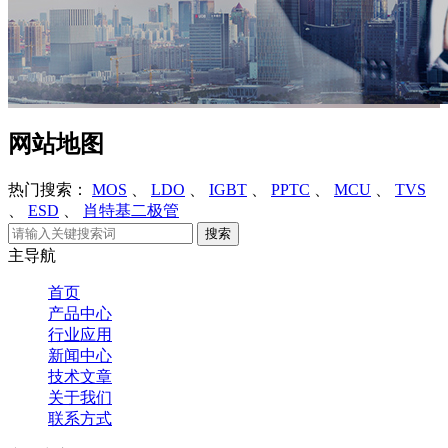
网站地图
热门搜索：
MOS
、
LDO
、
IGBT
、
PPTC
、
MCU
、
TVS
、
ESD
、
肖特基二极管
主导航
首页
产品中心
行业应用
新闻中心
技术文章
关于我们
联系方式