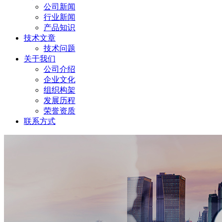
公司新闻
行业新闻
产品知识
技术文章
技术问题
关于我们
公司介绍
企业文化
组织构架
发展历程
荣誉资质
联系方式