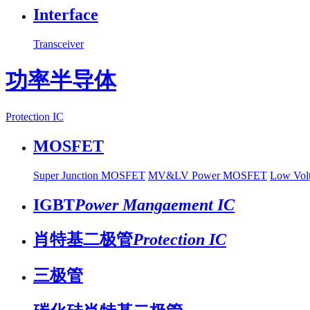
Interface
Transceiver
功率半导体
Protection IC
MOSFET
Super Junction MOSFET
MV&LV Power MOSFET
Low Vo
IGBT
Power Mangaement IC
肖特基二极管
Protection IC
三极管