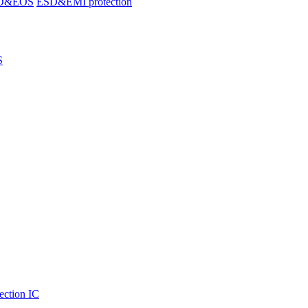
SD&EOS
ESD&EMI protection
S
ection IC