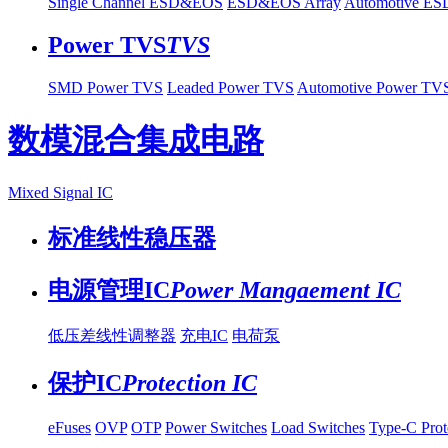
Single Channel ESD&EOS
ESD&EOS Array
Automotive E
Power TVS
TVS
SMD Power TVS
Leaded Power TVS
Automotive Power TV
数模混合集成电路
Mixed Signal IC
标准线性稳压器
电源管理IC
Power Mangaement IC
低压差线性调整器
充电IC
电荷泵
保护IC
Protection IC
eFuses
OVP
OTP
Power Switches
Load Switches
Type-C Prot