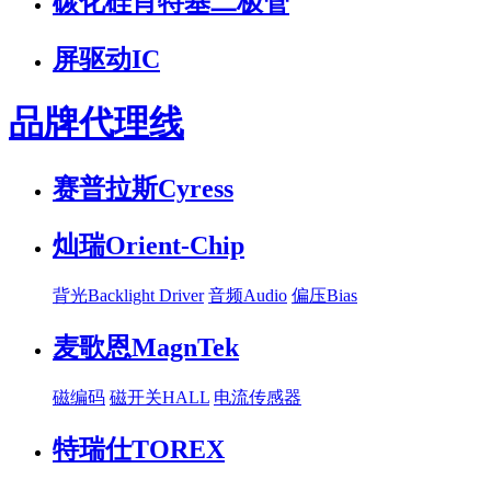
碳化硅肖特基二极管
屏驱动IC
品牌代理线
赛普拉斯Cyress
灿瑞Orient-Chip
背光Backlight Driver
音频Audio
偏压Bias
麦歌恩MagnTek
磁编码
磁开关HALL
电流传感器
特瑞仕TOREX