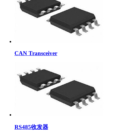
CAN Transceiver
RS485收发器