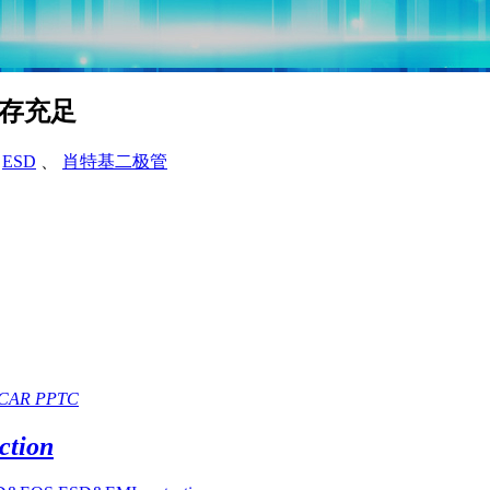
库存充足
、
ESD
、
肖特基二极管
CAR PPTC
tion