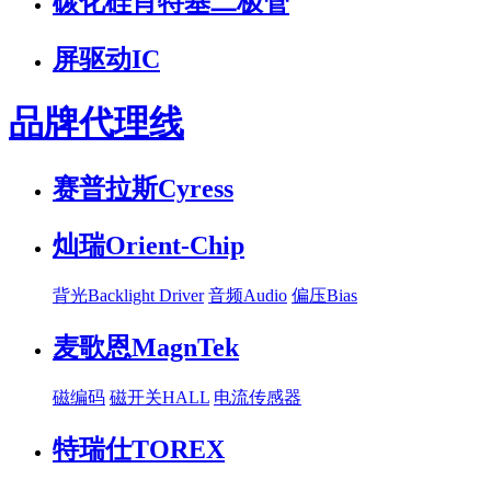
碳化硅肖特基二极管
屏驱动IC
品牌代理线
赛普拉斯Cyress
灿瑞Orient-Chip
背光Backlight Driver
音频Audio
偏压Bias
麦歌恩MagnTek
磁编码
磁开关HALL
电流传感器
特瑞仕TOREX