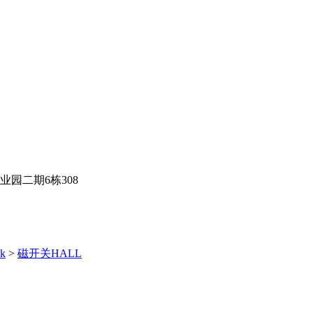
园二期6栋308
k
>
磁开关HALL