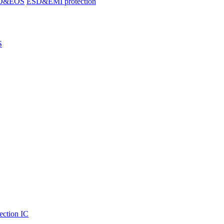
SD&EOS
ESD&EMI protection
S
ection IC