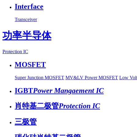
Interface
Transceiver
功率半导体
Protection IC
MOSFET
Super Junction MOSFET
MV&LV Power MOSFET
Low Vo
IGBT
Power Mangaement IC
肖特基二极管
Protection IC
三极管