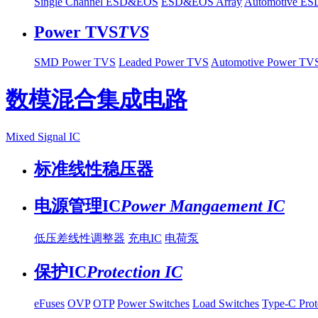
Single Channel ESD&EOS
ESD&EOS Array
Automotive E
Power TVS
TVS
SMD Power TVS
Leaded Power TVS
Automotive Power TV
数模混合集成电路
Mixed Signal IC
标准线性稳压器
电源管理IC
Power Mangaement IC
低压差线性调整器
充电IC
电荷泵
保护IC
Protection IC
eFuses
OVP
OTP
Power Switches
Load Switches
Type-C Prot