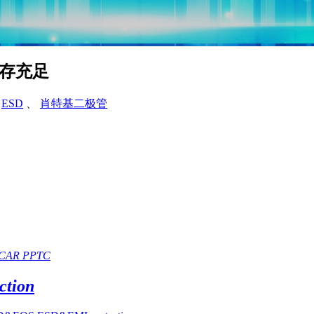
库存充足
、
ESD
、
肖特基二极管
CAR PPTC
tion