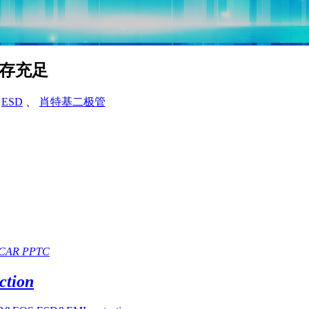
库存充足
、
ESD
、
肖特基二极管
CAR PPTC
tion