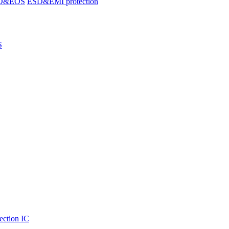
SD&EOS
ESD&EMI protection
S
ection IC