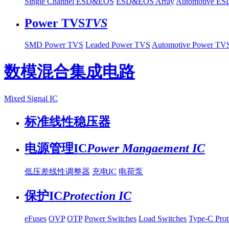
Single Channel ESD&EOS
ESD&EOS Array
Automotive E
Power TVS
TVS
SMD Power TVS
Leaded Power TVS
Automotive Power TV
数模混合集成电路
Mixed Signal IC
标准线性稳压器
电源管理IC
Power Mangaement IC
低压差线性调整器
充电IC
电荷泵
保护IC
Protection IC
eFuses
OVP
OTP
Power Switches
Load Switches
Type-C Prot