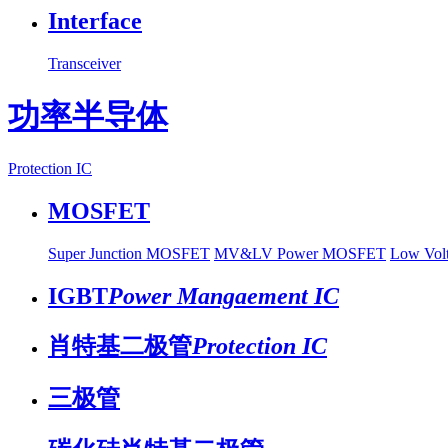
Interface
Transceiver
功率半导体
Protection IC
MOSFET
Super Junction MOSFET
MV&LV Power MOSFET
Low Vo
IGBT
Power Mangaement IC
肖特基二极管
Protection IC
三极管