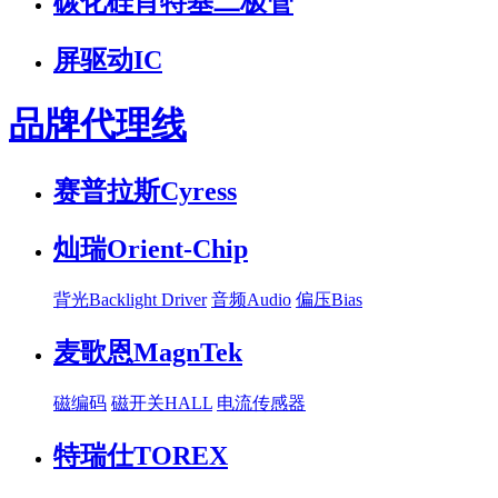
碳化硅肖特基二极管
屏驱动IC
品牌代理线
赛普拉斯Cyress
灿瑞Orient-Chip
背光Backlight Driver
音频Audio
偏压Bias
麦歌恩MagnTek
磁编码
磁开关HALL
电流传感器
特瑞仕TOREX