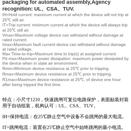
packaging for automated assembly,
Agency
recognition: UL、CSA、TUV.
IH=Hold current: maximum current at which the device will not trip at
25℃ still air.
IT=Trip current: minimum current at which the device will always trip
at 25℃ still air.
Vmax=Maximum voltage device can withstand without damage at
rated current.
Imax=Maximum fault current device can withstand without damage
at rated voltage.
Max Time-to-trip=Maximum time to trip(s) at assigned current.
Pd max=Maximum power dissipation: maximum power dissipated by
the device when in state air environment.
Rmin=Minimum device resistance at 25℃ prior to tripping.
Rmax=Maximum device resistance at 25℃ prior to tripping.
R1max=Maximum device resistance at 25℃, of device one hour
after being tripped the first time.
特点：小尺寸1210，快速跳闸可复位电路保护，表面贴装封装
用于自动组装，机构认可：UL、CSA、TUV。
IH=保持电流：在25℃静止空气中设备不会跳闸的最大电流。
IT=跳闸电流：装置在25℃静止空气中始终跳闸的最小电流。