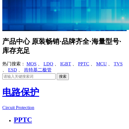
产品中心
原装畅销·品牌齐全·海量型号·
库存充足
热门搜索：
MOS
、
LDO
、
IGBT
、
PPTC
、
MCU
、
TVS
、
ESD
、
肖特基二极管
电路保护
Circuit Protection
PPTC