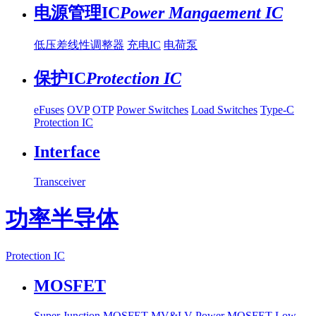
电源管理IC
Power Mangaement IC
低压差线性调整器
充电IC
电荷泵
保护IC
Protection IC
eFuses
OVP
OTP
Power Switches
Load Switches
Type-C
Protection IC
Interface
Transceiver
功率半导体
Protection IC
MOSFET
Super Junction MOSFET
MV&LV Power MOSFET
Low