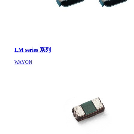
LM series 系列
WAYON