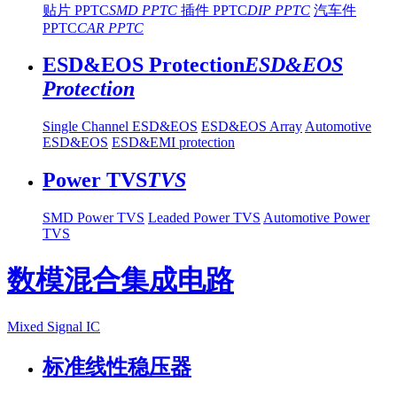
贴片 PPTC
SMD PPTC
插件 PPTC
DIP PPTC
汽车件
PPTC
CAR PPTC
ESD&EOS Protection
ESD&EOS
Protection
Single Channel ESD&EOS
ESD&EOS Array
Automotive
ESD&EOS
ESD&EMI protection
Power TVS
TVS
SMD Power TVS
Leaded Power TVS
Automotive Power
TVS
数模混合集成电路
Mixed Signal IC
标准线性稳压器