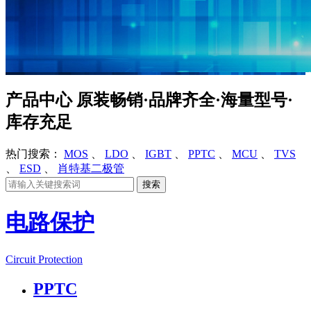
产品中心
原装畅销·品牌齐全·海量型号·
库存充足
热门搜索：
MOS
、
LDO
、
IGBT
、
PPTC
、
MCU
、
TVS
、
ESD
、
肖特基二极管
电路保护
Circuit Protection
PPTC