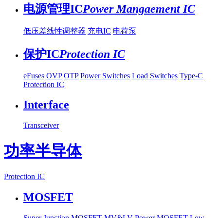
电源管理IC
Power Mangaement IC
低压差线性调整器
充电IC
电荷泵
保护IC
Protection IC
eFuses
OVP
OTP
Power Switches
Load Switches
Type-C
Protection IC
Interface
Transceiver
功率半导体
Protection IC
MOSFET
Super Junction MOSFET
MV&LV Power MOSFET
Low