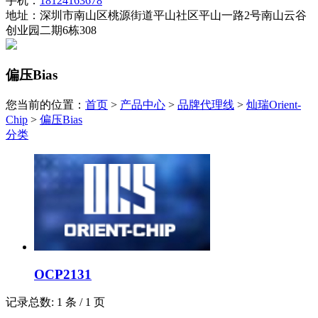
手机：
18124163678
地址：深圳市南山区桃源街道平山社区平山一路2号南山云谷
创业园二期6栋308
偏压Bias
您当前的位置：
首页
>
产品中心
>
品牌代理线
>
灿瑞Orient-
Chip
>
偏压Bias
分类
OCP2131
记录总数: 1 条 / 1 页