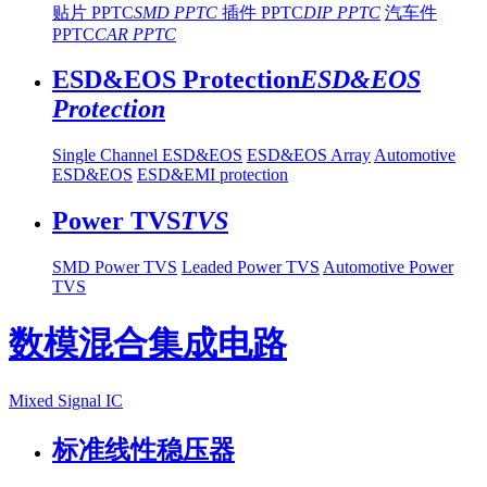
贴片 PPTC
SMD PPTC
插件 PPTC
DIP PPTC
汽车件
PPTC
CAR PPTC
ESD&EOS Protection
ESD&EOS
Protection
Single Channel ESD&EOS
ESD&EOS Array
Automotive
ESD&EOS
ESD&EMI protection
Power TVS
TVS
SMD Power TVS
Leaded Power TVS
Automotive Power
TVS
数模混合集成电路
Mixed Signal IC
标准线性稳压器