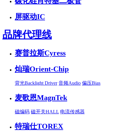
碳化硅肖特基二极管
屏驱动IC
品牌代理线
赛普拉斯Cyress
灿瑞Orient-Chip
背光Backlight Driver
音频Audio
偏压Bias
麦歌恩MagnTek
磁编码
磁开关HALL
电流传感器
特瑞仕TOREX