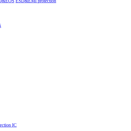
SD&EOS
ESD&EMI protection
S
ection IC