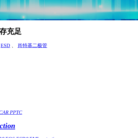
库存充足
、
ESD
、
肖特基二极管
CAR PPTC
tion