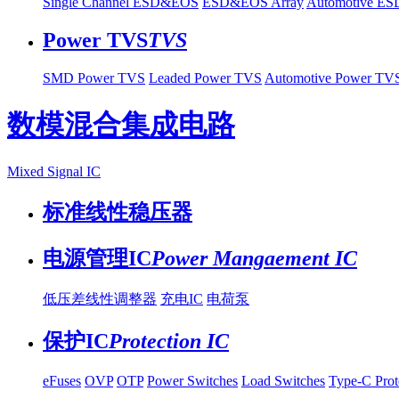
Single Channel ESD&EOS
ESD&EOS Array
Automotive E
Power TVS
TVS
SMD Power TVS
Leaded Power TVS
Automotive Power TV
数模混合集成电路
Mixed Signal IC
标准线性稳压器
电源管理IC
Power Mangaement IC
低压差线性调整器
充电IC
电荷泵
保护IC
Protection IC
eFuses
OVP
OTP
Power Switches
Load Switches
Type-C Prot