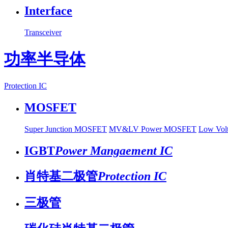
Interface
Transceiver
功率半导体
Protection IC
MOSFET
Super Junction MOSFET
MV&LV Power MOSFET
Low Vo
IGBT
Power Mangaement IC
肖特基二极管
Protection IC
三极管