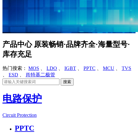
产品中心
原装畅销·品牌齐全·海量型号·
库存充足
热门搜索：
MOS
、
LDO
、
IGBT
、
PPTC
、
MCU
、
TVS
、
ESD
、
肖特基二极管
电路保护
Circuit Protection
PPTC