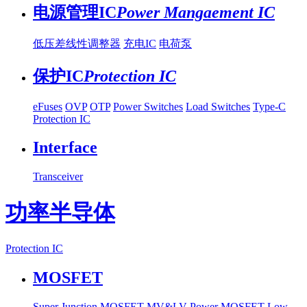
电源管理IC
Power Mangaement IC
低压差线性调整器
充电IC
电荷泵
保护IC
Protection IC
eFuses
OVP
OTP
Power Switches
Load Switches
Type-C
Protection IC
Interface
Transceiver
功率半导体
Protection IC
MOSFET
Super Junction MOSFET
MV&LV Power MOSFET
Low