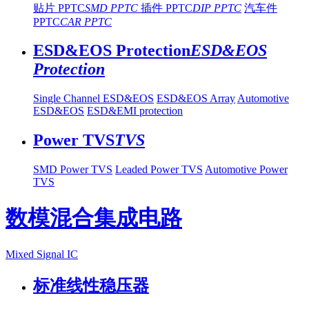
贴片 PPTC
SMD PPTC
插件 PPTC
DIP PPTC
汽车件
PPTC
CAR PPTC
ESD&EOS Protection
ESD&EOS
Protection
Single Channel ESD&EOS
ESD&EOS Array
Automotive
ESD&EOS
ESD&EMI protection
Power TVS
TVS
SMD Power TVS
Leaded Power TVS
Automotive Power
TVS
数模混合集成电路
Mixed Signal IC
标准线性稳压器