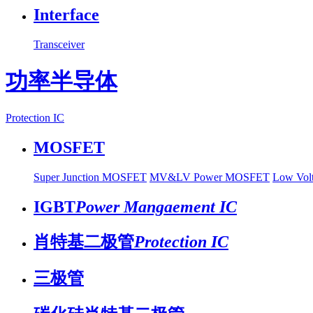
Interface
Transceiver
功率半导体
Protection IC
MOSFET
Super Junction MOSFET
MV&LV Power MOSFET
Low Vo
IGBT
Power Mangaement IC
肖特基二极管
Protection IC
三极管