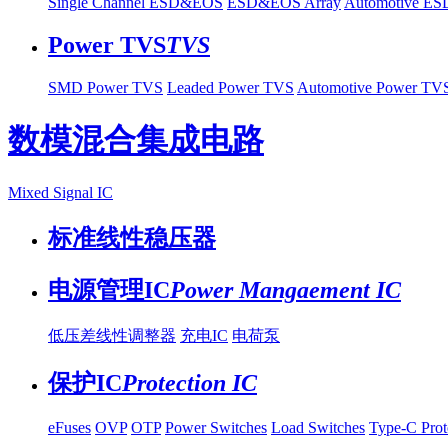
Single Channel ESD&EOS
ESD&EOS Array
Automotive E
Power TVS
TVS
SMD Power TVS
Leaded Power TVS
Automotive Power TV
数模混合集成电路
Mixed Signal IC
标准线性稳压器
电源管理IC
Power Mangaement IC
低压差线性调整器
充电IC
电荷泵
保护IC
Protection IC
eFuses
OVP
OTP
Power Switches
Load Switches
Type-C Prot