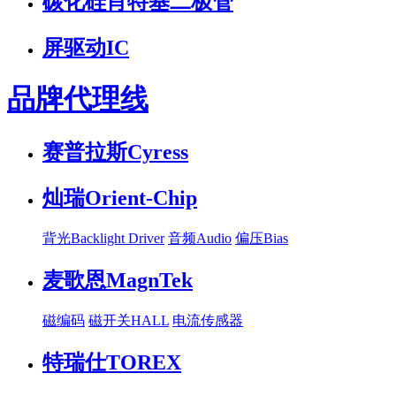
碳化硅肖特基二极管
屏驱动IC
品牌代理线
赛普拉斯Cyress
灿瑞Orient-Chip
背光Backlight Driver
音频Audio
偏压Bias
麦歌恩MagnTek
磁编码
磁开关HALL
电流传感器
特瑞仕TOREX