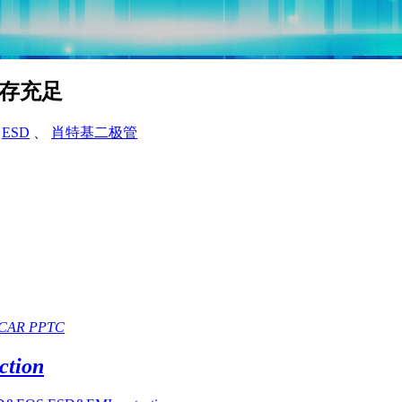
库存充足
、
ESD
、
肖特基二极管
CAR PPTC
tion