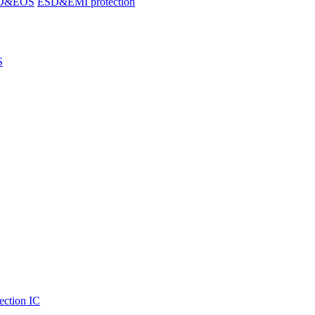
SD&EOS
ESD&EMI protection
S
ection IC