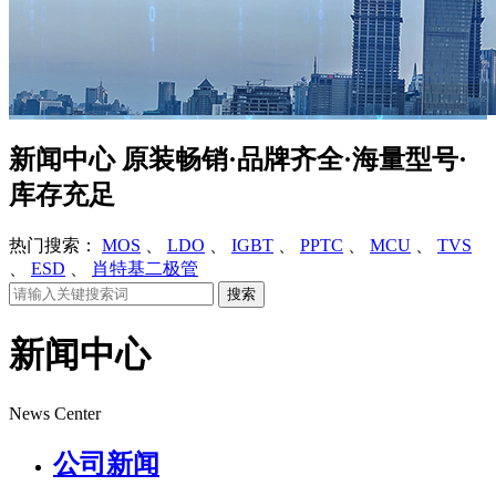
新闻中心
原装畅销·品牌齐全·海量型号·
库存充足
热门搜索：
MOS
、
LDO
、
IGBT
、
PPTC
、
MCU
、
TVS
、
ESD
、
肖特基二极管
新闻中心
News Center
公司新闻