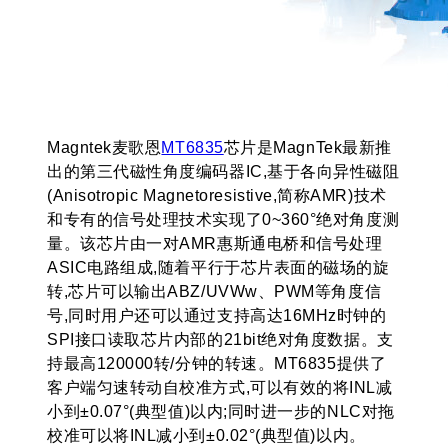
Magntek麦歌恩
MT6835
芯片是MagnTek最新推
出的第三代磁性角度编码器IC,基于各向异性磁阻
(Anisotropic Magnetoresistive,简称AMR)技术
和专有的信号处理技术实现了0~360°绝对角度测
量。该芯片由一对AMR惠斯通电桥和信号处理
ASIC电路组成,随着平行于芯片表面的磁场的旋
转,芯片可以输出ABZ/UVWw、PWM等角度信
号,同时用户还可以通过支持高达16MHz时钟的
SPI接口读取芯片内部的21bit绝对角度数据。支
持最高120000转/分钟的转速。MT6835提供了
客户端匀速转动自校准方式,可以有效的将INL减
小到±0.07°(典型值)以内;同时进一步的NLC对拖
校准可以将INL减小到±0.02°(典型值)以内。